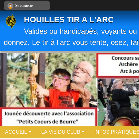
Panneau de gestion des cookies
Se connecter
HOUILLES TIR A L'ARC
Valides ou handicapés, voyants ou 
donnez. Le tir à l'arc vous tente, osez, fa
ACCUEIL
LA VIE DU CLUB
INFOS PRATIQUE