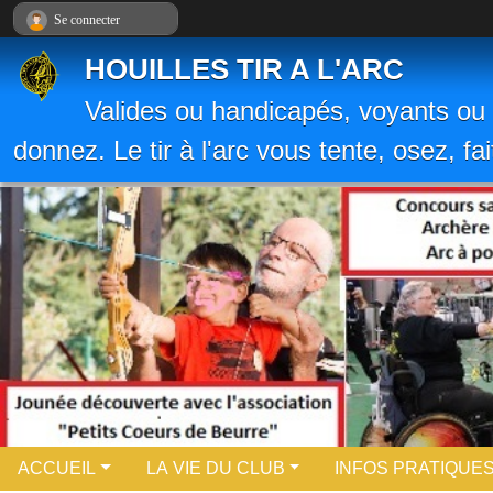
Panneau de gestion des cookies
Se connecter
HOUILLES TIR A L'ARC
Valides ou handicapés, voyants ou 
donnez. Le tir à l'arc vous tente, osez, fa
ACCUEIL
LA VIE DU CLUB
INFOS PRATIQUE