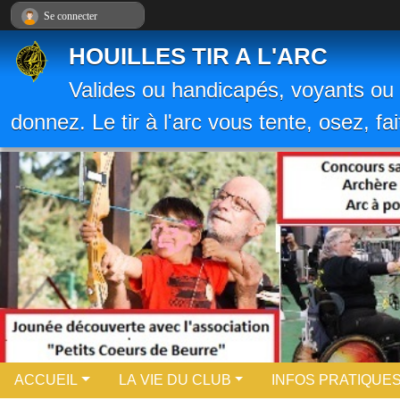
Panneau de gestion des cookies
Se connecter
HOUILLES TIR A L'ARC
Valides ou handicapés, voyants ou 
donnez. Le tir à l'arc vous tente, osez, fa
ACCUEIL
LA VIE DU CLUB
INFOS PRATIQUE