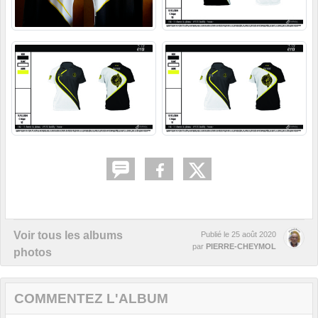
Voir tous les albums
Publié le
25 août 2020
par
PIERRE-CHEYMOL
photos
COMMENTEZ L'ALBUM